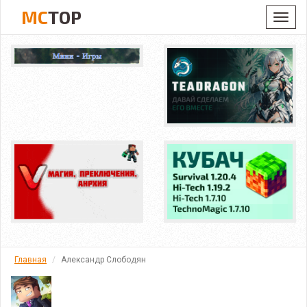
MC
TOP
Toggl
navig
Главная
Александр Слободян