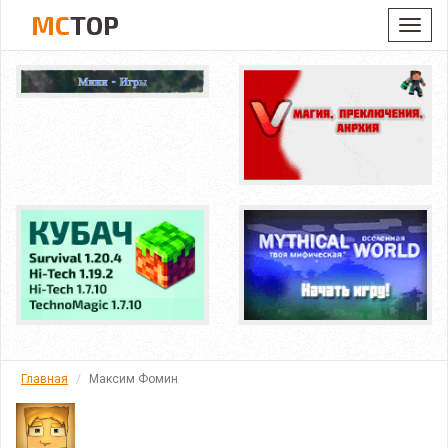
MC
TOP
Toggl
navig
Главная
Максим Фомин