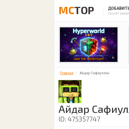
MC
TOP
ДОБАВИТЬ
проект увид
Главная
Айдар Сафиуллин
Айдар Сафиул
ID: 475357747