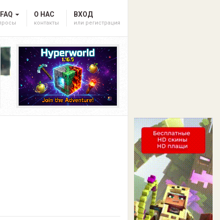
 FAQ
О НАС
ВХОД
опросы
контакты
или регистрация