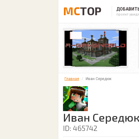
MC
TOP
ДОБАВИТЬ
проект увид
Главная
Иван Середюк
Иван Середю
ID: 465742