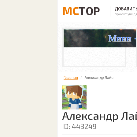
MC
TOP
ДОБАВИТЬ
проект увид
Главная
Александр Лайс
Александр Ла
ID: 443249