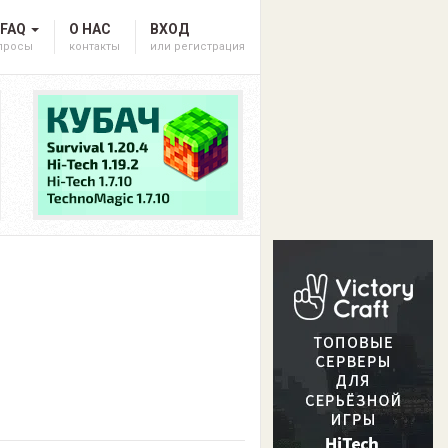
 FAQ
О НАС
ВХОД
опросы
контакты
или регистрация