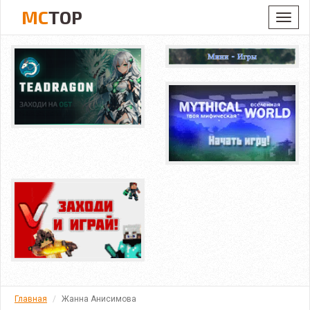
MC
TOP
Toggl
navig
Главная
Жанна Анисимова