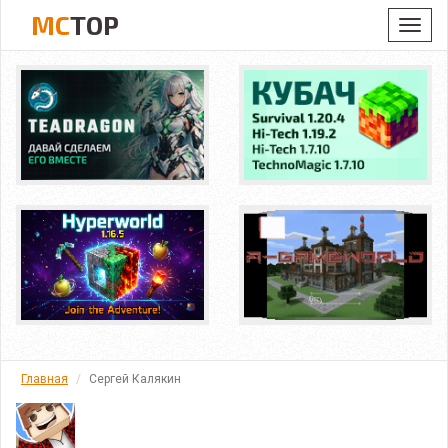
MC
TOP
Toggl
navig
Главная
Сергей Калякин