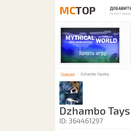
MC
TOP
ДОБАВИТЬ
проект увид
Главная
Dzhambo Tayskiy
Dzhambo Tays
ID: 364461297