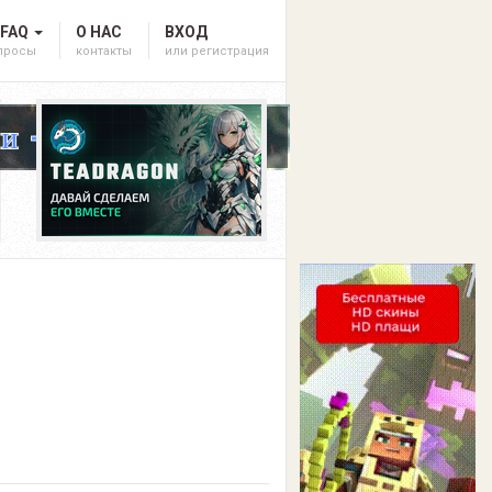
 FAQ
О НАС
ВХОД
опросы
контакты
или регистрация