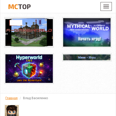
MC
TOP
Toggl
navig
Главная
Влад Василенко