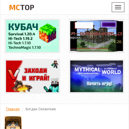
MC
TOP
Toggl
navig
Главная
Богдан Силантьев