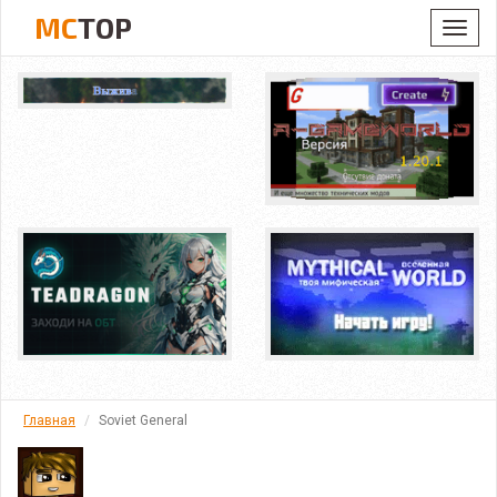
MC
TOP
Toggl
navig
Главная
Soviet General