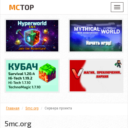
MC
TOP
Toggl
navig
Главная
5mc.org
Сервера проекта
5mc.org