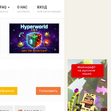
 FAQ
О НАС
ВХОД
опросы
контакты
или регистрация
Избранное
Голосовать