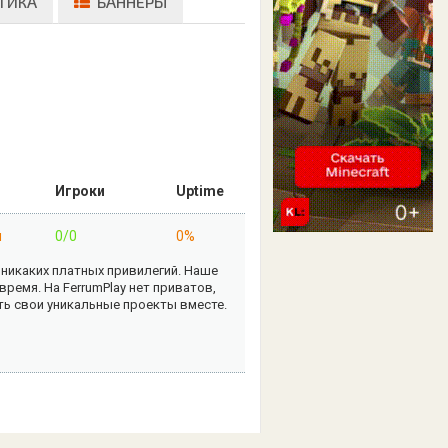
ТИКА
БАННЕРЫ
Игроки
Uptime
н
0/0
0%
 никаких платных привилегий. Наше
емя. На FerrumPlay нет приватов,
ть свои уникальные проекты вместе.