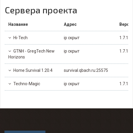
Сервера проекта
Название
Адрес
Верси
Hi-Tech
ip скрыт
1.7.10
GTNH - GregTech New
ip скрыт
1.7.10
Horizons
Home Survival 1.20.4
survival.qbach.ru:25575
Techno-Magic
ip скрыт
1.7.10