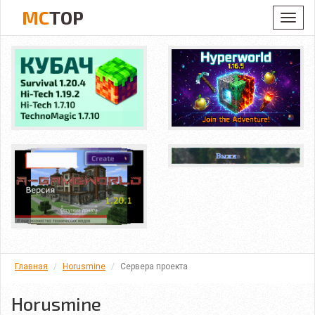
MC
TOP
Toggl
navig
Главная
Horusmine
Сервера проекта
Horusmine