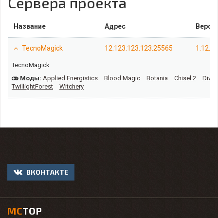
Сервера проекта
Название
Адрес
Верси
TecnoMagick
12.123.123.123:25565
1.12.2
TecnoMagick
Моды:
Applied Energistics
Blood Magic
Botania
Chisel 2
Divin
TwillightForest
Witchery
ВКОНТАКТЕ
MC
TOP