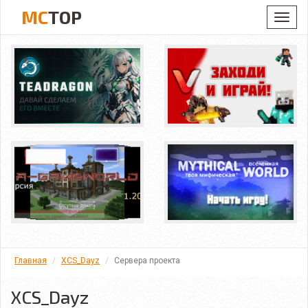
MC
TOP
Toggl
navig
Главная
XCS_Dayz
Сервера проекта
XCS_Dayz