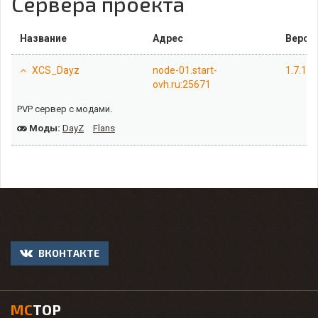
Сервера проекта
Название
Адрес
Верси
XCS_Dayz
node-01.start-
1.7.10
ovh.ru:25671
PVP сервер с модами.
Моды:
DayZ
Flans
ВКОНТАКТЕ
MC
TOP