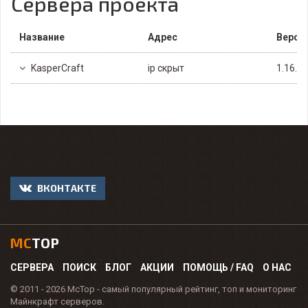
Сервера проекта
Название
Адрес
Верси
KasperCraft
ip скрыт
1.16.4
ВКОНТАКТЕ
MC
TOP
СЕРВЕРА
ПОИСК
БЛОГ
АКЦИИ
ПОМОЩЬ / FAQ
О НАС
© 2011 - 2026 McTop - самый популярный рейтинг, топ и мониторинг
Майнкрафт серверов.