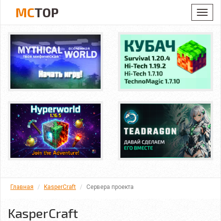
MC
TOP
Toggl
navig
Главная
KasperCraft
Сервера проекта
KasperCraft