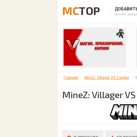
MC
TOP
ДОБАВИТЬ
проект увид
Главная
MineZ: Villager VS Zombie
MineZ: Villager V