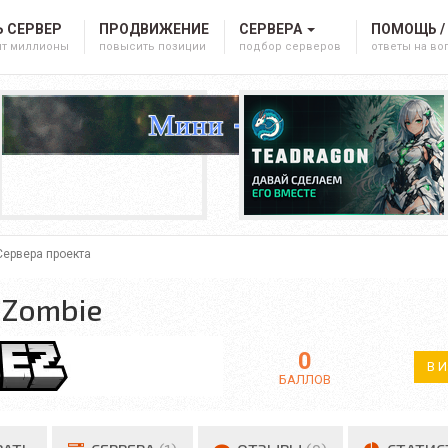
 СЕРВЕР
ПРОДВИЖЕНИЕ
СЕРВЕРА
ПОМОЩЬ /
ят миллионы
повысить позиции
подбор серверов
ответы на в
Сервера проекта
S Zombie
0
В 
БАЛЛОВ