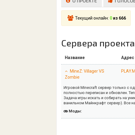
О ПРОЕКТЕ
ГОЛОСО
Текущий онлайн:
0
из 666
Сервера проекта
Название
Адрес
MineZ: Villager VS
PLAY.M
Zombie
Игровой Minecraft сервер только с одн
полностью переписан и обновлен. Тепе
Задача игры искать и собирать на у
ванильном Майнкрафт сервер). Все н
Моды: