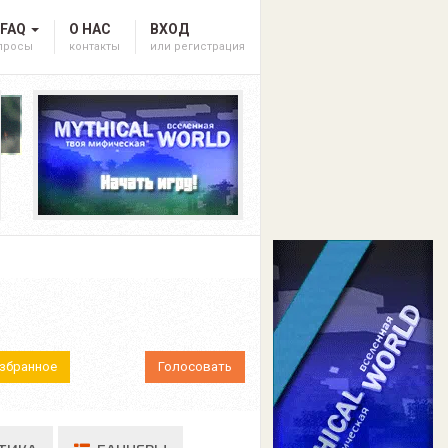
 FAQ
О НАС
ВХОД
опросы
контакты
или регистрация
Избранное
Голосовать