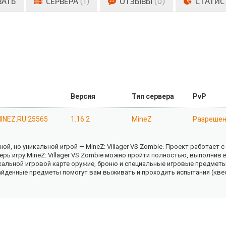
ВАТЬ
СЕРВЕРА
(1)
ОТЗЫВЫ
(0)
СТАТИС
Версия
Тип сервера
PvP
INEZ.RU:25565
1.16.2
MineZ
Разреше
ой, но уникальной игрой — MineZ: Villager VS Zombie. Проект работает с
рь игру MineZ: Villager VS Zombie можно пройти полностью, выполнив в
никальной игровой карте оружие, броню и специальные игровые предме
айденные предметы помогут вам выживать и проходить испытания (кве