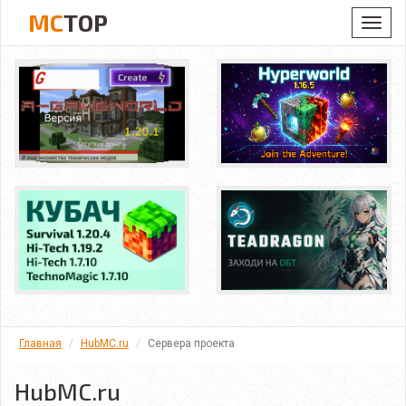
MC
TOP
Toggl
navig
Главная
HubMC.ru
Сервера проекта
HubMC.ru