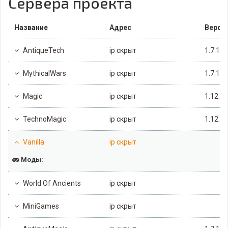
Сервера проекта
Название
Адрес
Верси
AntiqueTech
ip скрыт
1.7.10
MythicalWars
ip скрыт
1.7.10
Magic
ip скрыт
1.12.2
TechnoMagic
ip скрыт
1.12.2
Vanilla
ip скрыт
Моды:
World Of Ancients
ip скрыт
MiniGames
ip скрыт