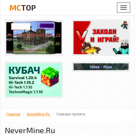
MC
TOP
Toggl
navig
Главная
NeverMine.Ru
Сервера проекта
NeverMine.Ru