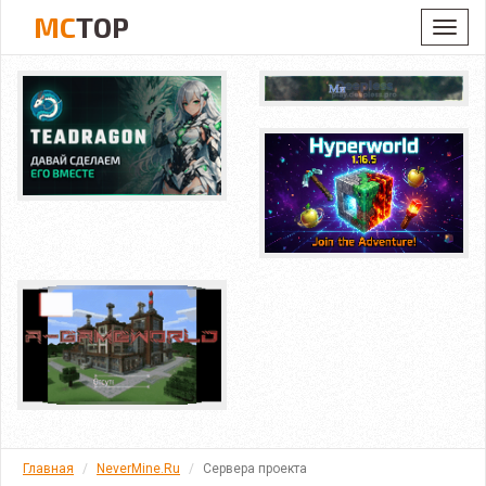
MC
TOP
Toggl
navig
Главная
NeverMine.Ru
Сервера проекта