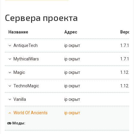
Сервера проекта
Название
Адрес
Верси
AntiqueTech
ip скрыт
1.7.10
MythicalWars
ip скрыт
1.7.10
Magic
ip скрыт
1.12.2
TechnoMagic
ip скрыт
1.12.2
Vanilla
ip скрыт
World Of Ancients
ip скрыт
Моды: