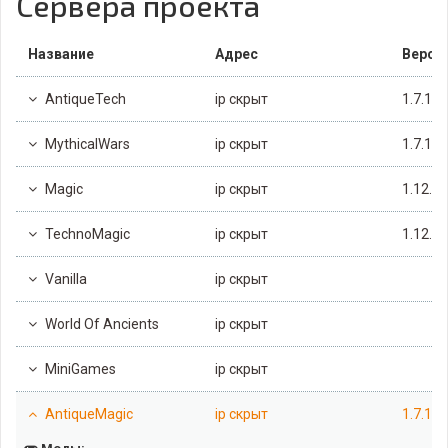
Сервера проекта
Название
Адрес
Верси
AntiqueTech
ip скрыт
1.7.10
MythicalWars
ip скрыт
1.7.10
Magic
ip скрыт
1.12.2
TechnoMagic
ip скрыт
1.12.2
Vanilla
ip скрыт
World Of Ancients
ip скрыт
MiniGames
ip скрыт
AntiqueMagic
ip скрыт
1.7.10