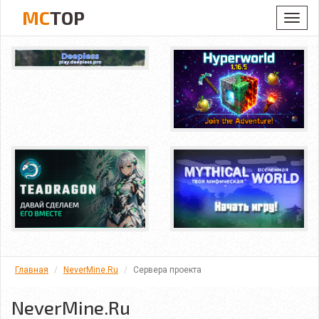
MC
TOP
Toggl
navig
Главная
NeverMine.Ru
Сервера проекта
NeverMine.Ru