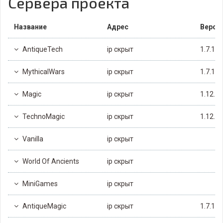
Сервера проекта
Название
Адрес
Верси
AntiqueTech
ip скрыт
1.7.10
MythicalWars
ip скрыт
1.7.10
Magic
ip скрыт
1.12.2
TechnoMagic
ip скрыт
1.12.2
Vanilla
ip скрыт
World Of Ancients
ip скрыт
MiniGames
ip скрыт
AntiqueMagic
ip скрыт
1.7.10