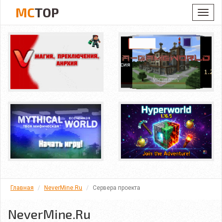
MC
TOP
Toggl
navig
Главная
NeverMine.Ru
Сервера проекта
NeverMine.Ru