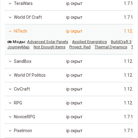
TeraWars
ip скрыт
1.7.10
World Of Craft
ip скрыт
1.7.10
HiTech
ip скрыт
1.12.2
Моды:
Advanced Solar Panels
Applied Energistics
BuildCraft 3
C
JourneyMap
Not Enough Items
Project: Red
Thermal Dynamics
The
SandBox
ip скрыт
1.12.2
World Of Politics
ip скрыт
1.12.2
CivCraft
ip скрыт
1.12.2
RPG
ip скрыт
1.12.2
NoviceRPG
ip скрыт
1.7.10
Pixelmon
ip скрыт
1.7.10