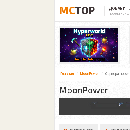
MC
TOP
ДОБАВИТЬ
проект увид
Главная
MoonPower
Сервера проек
MoonPower