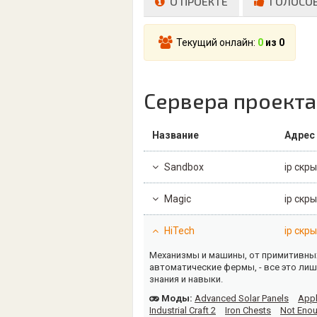
О ПРОЕКТЕ
ГОЛОСО
Текущий онлайн:
0
из 0
Сервера проекта
Название
Адрес
Sandbox
ip скры
Magic
ip скры
HiTech
ip скры
Механизмы и машины, от примитивных
автоматические фермы, - все это лиш
знания и навыки.
Моды:
Advanced Solar Panels
Appl
Industrial Craft 2
Iron Chests
Not Enou