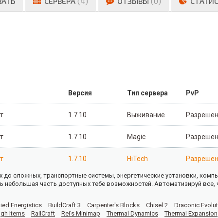
ВАТЬ
СЕРВЕРА
(4)
ОТЗЫВЫ
(0)
СТАТИ
Версия
Тип сервера
PvP
т
1.7.10
Выживание
Разреше
т
1.7.10
Magic
Разреше
т
1.7.10
HiTech
Разреше
 до сложных, транспортные системы, энергетические установки, ком
ь небольшая часть доступных тебе возможностей. Автоматизируй все, 
ied Energistics
BuildCraft 3
Carpenter's Blocks
Chisel 2
Draconic Evolut
gh Items
RailCraft
Rei's Minimap
Thermal Dynamics
Thermal Expansion