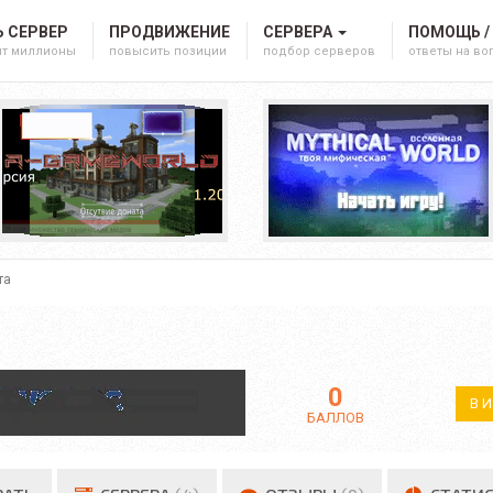
 СЕРВЕР
ПРОДВИЖЕНИЕ
СЕРВЕРА
ПОМОЩЬ /
ят миллионы
повысить позиции
подбор серверов
ответы на в
та
0
В 
БАЛЛОВ