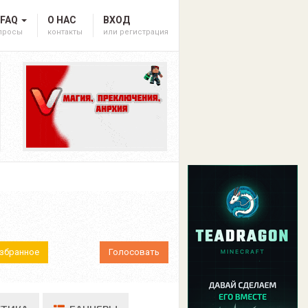
 FAQ
О НАС
ВХОД
опросы
контакты
или регистрация
Избранное
Голосовать