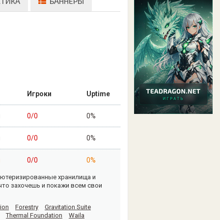
СТИКА
БАННЕРЫ
Игроки
Uptime
н
0/0
0%
н
0/0
0%
н
0/0
0%
пьютеризированные хранилища и
что захочешь и покажи всем свои
ion
Forestry
Gravitation Suite
Thermal Foundation
Waila