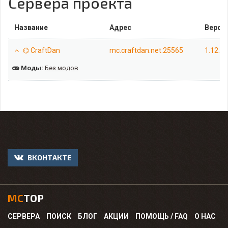
Сервера проекта
Название
Адрес
Верси
⌬ CraftDan
mc.craftdan.net:25565
1.12.2
Моды:
Без модов
ВКОНТАКТЕ
MC
TOP
СЕРВЕРА
ПОИСК
БЛОГ
АКЦИИ
ПОМОЩЬ / FAQ
О НАС