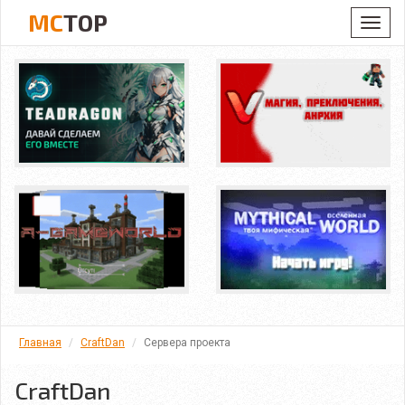
MC
TOP
Toggl
navig
Главная
CraftDan
Сервера проекта
CraftDan