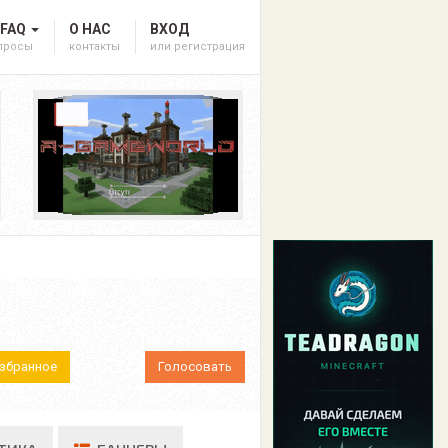
 FAQ
О НАС
ВХОД
опросы
контакты
или регистрация
Избранное
Голосовать