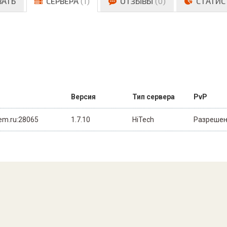
ВАТЬ
СЕРВЕРА
(1)
ОТЗЫВЫ
(0)
СТАТИС
Версия
Тип сервера
PvP
em.ru:28065
1.7.10
HiTech
Разреше