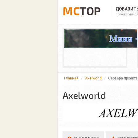
MC
TOP
ДОБАВИТЬ
проект увид
Главная
Axelworld
Сервера проекта
Axelworld