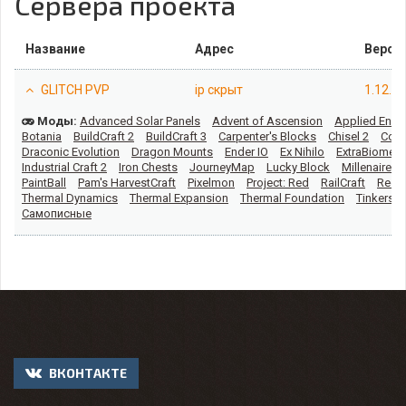
Сервера проекта
Название
Адрес
Верси
GLITCH PVP
ip скрыт
1.12.2
Моды:
Advanced Solar Panels
Advent of Ascension
Applied Energ
Botania
BuildCraft 2
BuildCraft 3
Carpenter's Blocks
Chisel 2
Comp
Draconic Evolution
Dragon Mounts
Ender IO
Ex Nihilo
ExtraBiomes
Industrial Craft 2
Iron Chests
JourneyMap
Lucky Block
Millenaire
PaintBall
Pam's HarvestCraft
Pixelmon
Project: Red
RailCraft
RedP
Thermal Dynamics
Thermal Expansion
Thermal Foundation
Tinkers C
Самописные
ВКОНТАКТЕ