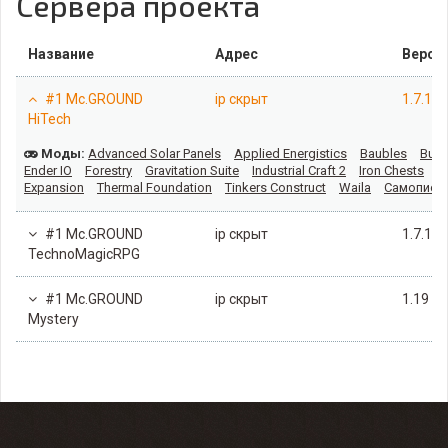
Сервера проекта
Название
Адрес
Верси
#1 Mc.GROUND
ip скрыт
1.7.10
HiTech
Моды:
Advanced Solar Panels
Applied Energistics
Baubles
Build
Ender IO
Forestry
Gravitation Suite
Industrial Craft 2
Iron Chests
J
Expansion
Thermal Foundation
Tinkers Construct
Waila
Самописн
#1 Mc.GROUND
ip скрыт
1.7.10
TechnoMagicRPG
#1 Mc.GROUND
ip скрыт
1.19
Mystery