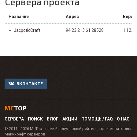
Сервера проекта
Название
Адрес
Верси
JacpoticCraft
94.23.213.61:28528
1.12.2
ВКОНТАКТЕ
MC
TOP
СЕРВЕРА
ПОИСК
БЛОГ
АКЦИИ
ПОМОЩЬ / FAQ
О НАС
© 2011 - 2026 McTop - самый популярный рейтинг, топ и мониторинг
Майнкрафт серверов.