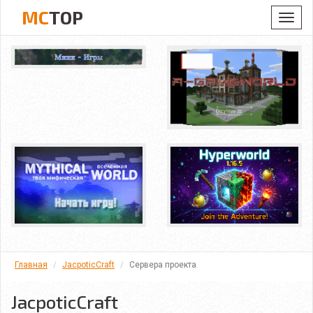
MC
TOP
Toggl
navig
Главная
JacpoticCraft
Сервера проекта
JacpoticCraft