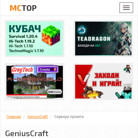
MC
TOP
Toggl
navig
Главная
GeniusCraft
Сервера проекта
GeniusCraft