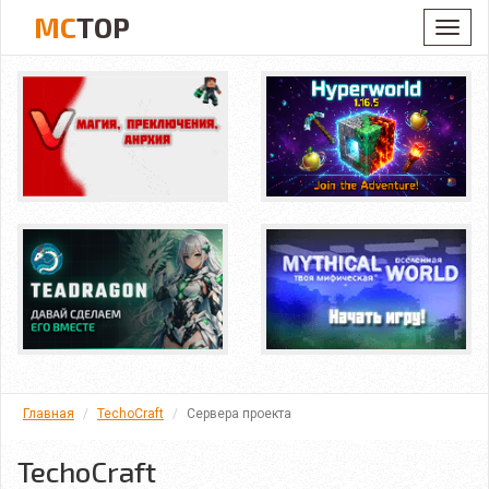
MC
TOP
Toggl
navig
Главная
TechoCraft
Сервера проекта
TechoCraft