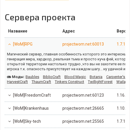
Сервера проекта
Название
Адрес
Верси
[WoM]RPG
projectwom.net:60013
1.7.10
Магический сервер, главная особенность которого это интересные
генерация мира, хардкор, реальная тьма и просто куча фей, которы
открытой территории настолько трудно ,что вы не захотите ее пок
игрока т.к. опасность присутствует на каждом шагу... ну удачной иг
Моды:
Baubles
BiblioCraft
Blood Magic
Botania
Carpenter's B
HarvestCraft
ThaumCraft
Tinkers Construct
TwillightForest
Waila
[WoM]FreedomCraft
projectwom.net:60123
1.16.4
[WoM]Krankenhaus
projectwom.net:26665
1.10.2
[WoM]Sky-tech
projectwom.net:25565
1.7.10