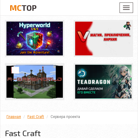
MC
TOP
Toggl
navig
Главная
Fast Craft
Сервера проекта
Fast Craft