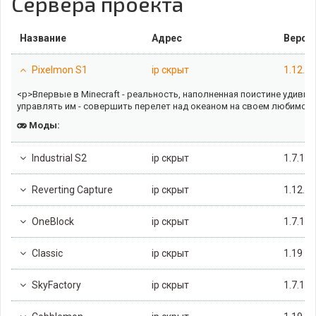
Сервера проекта
Название
Адрес
Верси
Pixelmon S1
ip скрыт
1.12.2
<p>Впервые в Minecraft - реальность, наполненная поистине удив
управлять им - совершить перелет над океаном на своем любимом Д
Моды:
Industrial S2
ip скрыт
1.7.10
Reverting Capture
ip скрыт
1.12.2
OneBlock
ip скрыт
1.7.10
Classic
ip скрыт
1.19
SkyFactory
ip скрыт
1.7.10